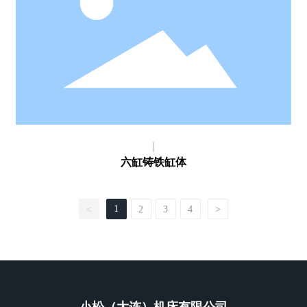
六缸铸铁缸体
1
<
2
3
4
>
小松（大连）机床有限公司